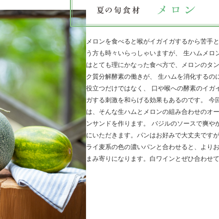
メロンを食べると喉がイガイガするから苦手
う方も時々いらっしゃいますが、 生ハムメロ
はとても理にかなった食べ方で、メロンのタ
ク質分解酵素の働きが、 生ハムを消化するの
役立つだけではなく、 口や喉への酵素のイガ
ガする刺激を和らげる効果もあるのです。 今
は、そんな生ハムとメロンの組み合わせのオ
ンサンドを作ります。 バジルのソースで爽や
にいただきます。パンはお好みで大丈夫です
ライ麦系の色の濃いパンと合わせると、より
まみ寄りになります。白ワインとぜひ合わせ