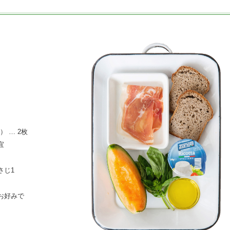
 … 2枚
宜
さじ1
 お好みで