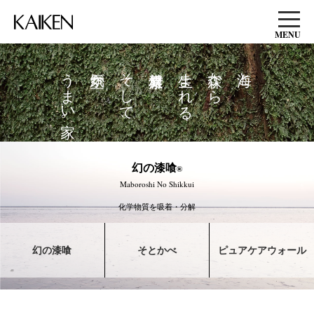
MENU
うまい家。
空気が
そして、
生まれる
森から
海と
幻の漆喰
®
Maboroshi No Shikkui
化学物質を吸着・分解
幻の漆喰
そとかべ
ピュアケアウォール