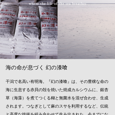
海の命が息づく 幻の漆喰
干潟で名高い有明海。『幻の漆喰』は、その豊穣な命の
海に生息する赤貝の殻を焼いた焼成カルシウムに、銀杏
草（海藻）を煮てつくる糊と無菌水を混ぜ合わせ、生成
されます。つなぎとして麻のスサを利用するなど、伝統
と高度な技術を組み合わせて生み出された、今までにな