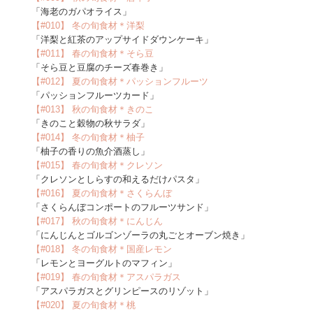
「海老のガパオライス」
【#010】 冬の旬食材＊洋梨
「洋梨と紅茶のアップサイドダウンケーキ」
【#011】 春の旬食材＊そら豆
「そら豆と豆腐のチーズ春巻き」
【#012】 夏の旬食材＊パッションフルーツ
「パッションフルーツカード」
【#013】 秋の旬食材＊きのこ
「きのこと穀物の秋サラダ」
【#014】 冬の旬食材＊柚子
「柚子の香りの魚介酒蒸し」
【#015】 春の旬食材＊クレソン
「クレソンとしらすの和えるだけパスタ」
【#016】 夏の旬食材＊さくらんぼ
「さくらんぼコンポートのフルーツサンド」
【#017】 秋の旬食材＊にんじん
「にんじんとゴルゴンゾーラの丸ごとオーブン焼き」
【#018】 冬の旬食材＊国産レモン
「レモンとヨーグルトのマフィン」
【#019】 春の旬食材＊アスパラガス
「アスパラガスとグリンピースのリゾット」
【#020】 夏の旬食材＊桃