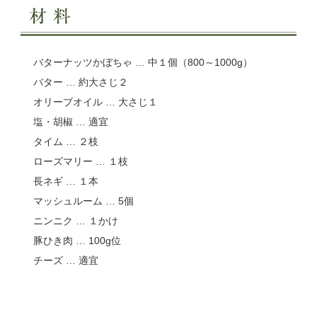
バターナッツかぼちゃ … 中１個（800～1000g）
バター … 約大さじ２
オリーブオイル … 大さじ１
塩・胡椒 … 適宜
タイム … ２枝
ローズマリー … １枝
長ネギ … １本
マッシュルーム … 5個
ニンニク … １かけ
豚ひき肉 … 100g位
チーズ … 適宜