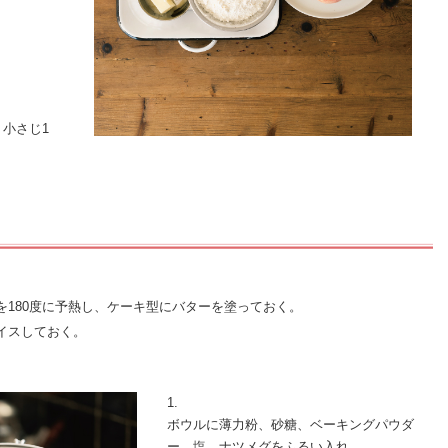
 小さじ1
を180度に予熱し、ケーキ型にバターを塗っておく。
イスしておく。
1.
ボウルに薄力粉、砂糖、ベーキングパウダ
ー、塩、ナツメグをふるい入れ、