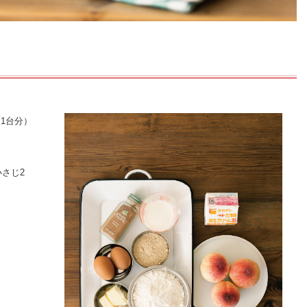
型1台分）
小さじ2
）