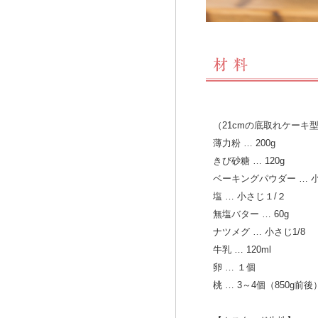
（21cmの底取れケーキ
薄力粉 … 200g
きび砂糖 … 120g
ベーキングパウダー … 
塩 … 小さじ１/２
無塩バター … 60g
ナツメグ … 小さじ1/8
牛乳 … 120ml
卵 … １個
桃 … 3～4個（850g前後