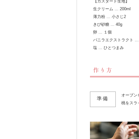
【カスタード生地】
生クリーム … 200ml
薄力粉 … 小さじ2
きび砂糖 … 40g
卵 … １個
バニラエクストラクト …
塩 … ひとつまみ
オーブン
準備
桃をスラ