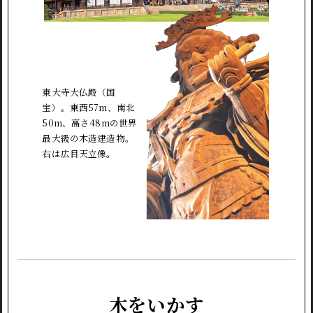
東大寺大仏殿（国
宝）。東西57m、南北
50m、高さ48mの世界
最大級の木造建造物。
右は広目天立像。
木をいかす