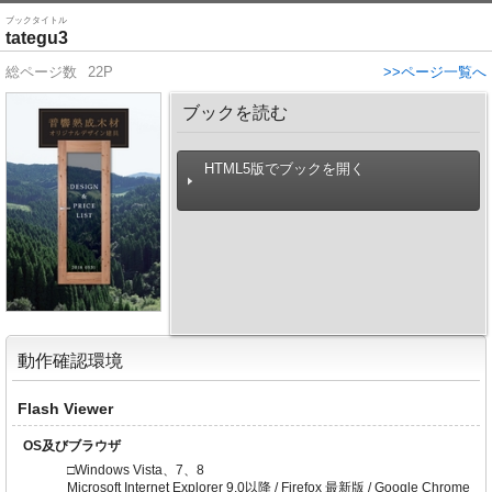
ブックタイトル
tategu3
総ページ数
22P
>>ページ一覧へ
ブックを読む
HTML5版でブックを開く
動作確認環境
Flash Viewer
OS及びブラウザ
□Windows Vista、7、8
Microsoft Internet Explorer 9.0以降 / Firefox 最新版 / Google Chrome